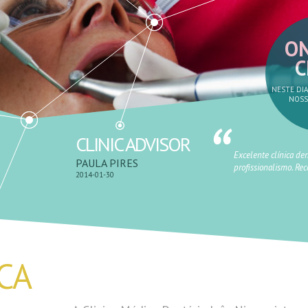
ON
C
NESTE DIA
NOSS
CLINIC ADVISOR
Excelente clínica den
PAULA PIRES
profissionalismo. R
2014-01-30
ICA