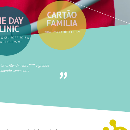
CARTÃO
E DAY
FAMÍLIA
LINIC
PARA UMA FAMÍLIA FELIZ!
 O SEU SORRISO É A
A PRIORIDADE!
tária. Atendimento ***** e grande
ecomendo vivamente!