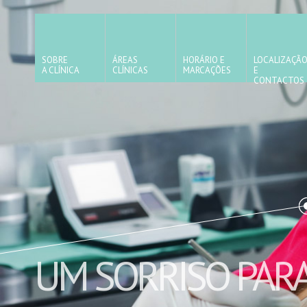
SOBRE
ÁREAS
HORÁRIO E
LOCALIZAÇÃ
A CLÍNICA
CLÍNICAS
MARCAÇÕES
E
CONTACTOS
UM SORRISO PARA