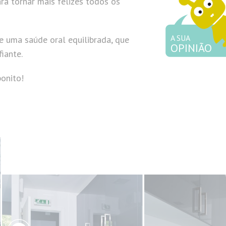
ara tornar mais felizes todos os
A SUA
 uma saúde oral equilibrada, que
OPINIÃO
iante.
onito!