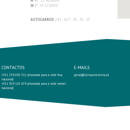
N
40° 11' 40.8804''
W
8° 24' 37.6920''
AUTOCARROS
24T - 42T - 43 - 33 - 5F
CONTACTOS
E-MAILS
+351 239 050 311 (chamada para a rede fixa
geral@clinicainesnina.pt
nacional)
+351 929 115 674 (chamada para a rede móvel
nacional)