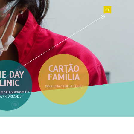
PT
CARTÃO
E DAY
FAMÍLIA
LINIC
PARA UMA FAMÍLIA FELIZ!
 O SEU SORRISO É A
A PRIORIDADE!