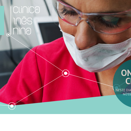
O
ON
C
NESTE DIA
NOSS